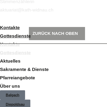
Stimmenzählerin
aktuariat@kath-widnau.ch
Kontakte
ZURÜCK NACH OBEN
Gottesdienste
Kontakte
Gottesdienste
Aktuelles
Sakramente & Dienste
Pfarreiangebote
Über uns
Balgach
Diepoldsau