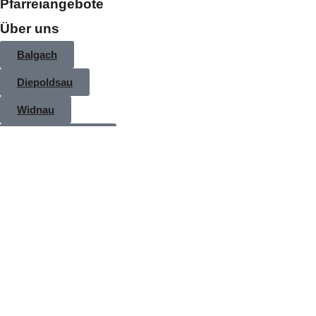
Pfarreiangebote
Über uns
Balgach
Diepoldsau
Widnau
Seelsorgeeinheit
Finden Sie schnell, was Sie 
Alle Bereiche
Alle Bereiche
Beiträge