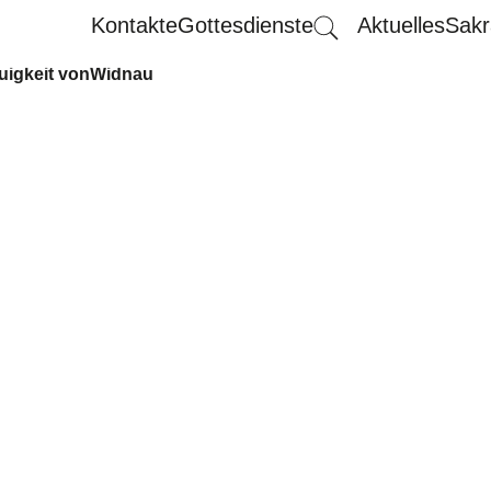
Kontakte
Gottesdienste
Aktuelles
Sakr
uigkeit von
Widnau