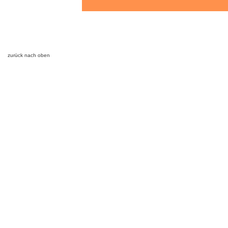
zurück nach oben
Impressum | Datenschutz
Kontakte
Gottesdienste
Kontakte
Gottesdienste
Aktuelles
Sakramente & Dienste
Pfarreiangebote