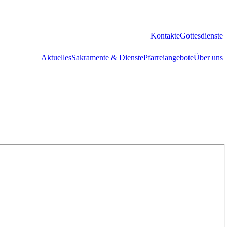
Kontakte
Gottesdienste
Aktuelles
Sakramente & Dienste
Pfarreiangebote
Über uns